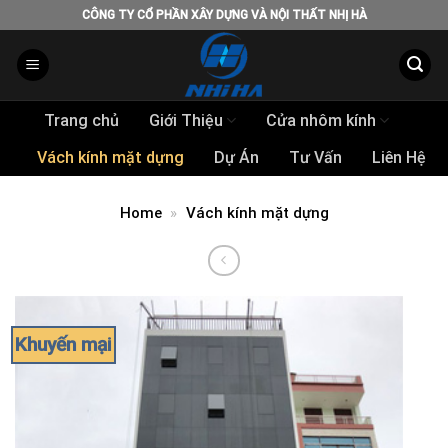
Skip
CÔNG TY CỔ PHẦN XÂY DỰNG VÀ NỘI THẤT NHỊ HÀ
to
content
Trang chủ
Giới Thiệu
Cửa nhôm kính
Vách kính mặt dựng
Dự Án
Tư Vấn
Liên Hệ
Home
»
Vách kính mặt dựng
Khuyến mại