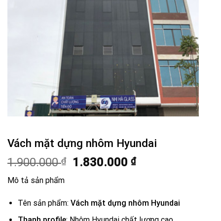
Vách mặt dựng nhôm Hyundai
Giá
Giá
1.900.000
₫
1.830.000
₫
gốc
hiện
Mô tả sản phẩm
là:
tại
1.900.000 ₫.
là:
Tên sản phẩm:
Vách mặt dựng nhôm Hyundai
1.830.000 ₫.
Thanh profile
: Nhôm Hyundai chất lượng cao.