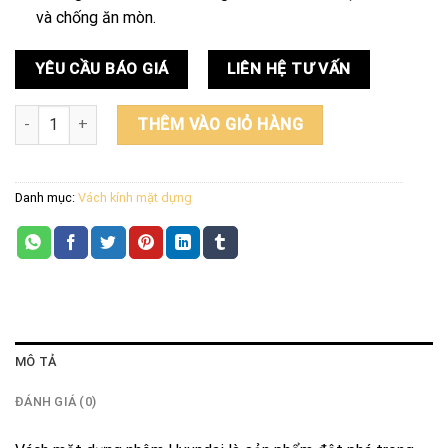
và chống ăn mòn.
YÊU CẦU BÁO GIÁ
LIÊN HỆ TƯ VẤN
Vách mặt dựng nhôm Hyundai số lượng
THÊM VÀO GIỎ HÀNG
Danh mục:
Vách kính mặt dựng
MÔ TẢ
ĐÁNH GIÁ (0)