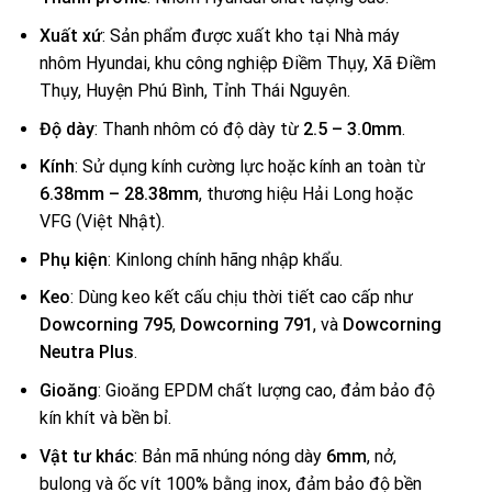
Xuất xứ
: Sản phẩm được xuất kho tại Nhà máy
nhôm Hyundai, khu công nghiệp Điềm Thụy, Xã Điềm
Thụy, Huyện Phú Bình, Tỉnh Thái Nguyên.
Độ dày
: Thanh nhôm có độ dày từ
2.5 – 3.0mm
.
Kính
: Sử dụng kính cường lực hoặc kính an toàn từ
6.38mm – 28.38mm
, thương hiệu Hải Long hoặc
VFG (Việt Nhật).
Phụ kiện
: Kinlong chính hãng nhập khẩu.
Keo
: Dùng keo kết cấu chịu thời tiết cao cấp như
Dowcorning 795
,
Dowcorning 791
, và
Dowcorning
Neutra Plus
.
Gioăng
: Gioăng EPDM chất lượng cao, đảm bảo độ
kín khít và bền bỉ.
Vật tư khác
: Bản mã nhúng nóng dày
6mm
, nở,
bulong và ốc vít 100% bằng inox, đảm bảo độ bền