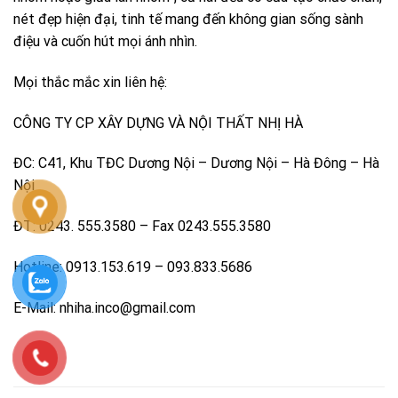
nét đẹp hiện đại, tinh tế mang đến không gian sống sành
điệu và cuốn hút mọi ánh nhìn.
Mọi thắc mắc xin liên hệ:
CÔNG TY CP XÂY DỰNG VÀ NỘI THẤT NHỊ HÀ
ĐC: C41, Khu TĐC Dương Nội – Dương Nội – Hà Đông – Hà
Nội
ĐT: 0243. 555.3580 – Fax 0243.555.3580
Hotline: 0913.153.619 – 093.833.5686
E-Mail: nhiha.inco@gmail.com