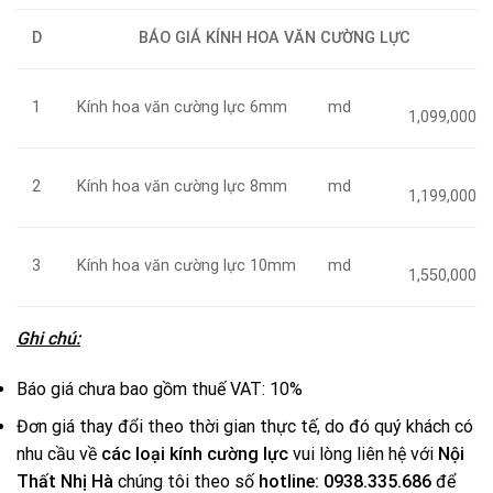
D
BÁO GIÁ KÍNH HOA VĂN CƯỜNG LỰC
Kính hoa văn cường lực 6mm
md
1
1,099,000
Kính hoa văn cường lực 8mm
md
2
1,199,000
Kính hoa văn cường lực 10mm
md
3
1,550,000
Ghi chú:
Báo giá chưa bao gồm thuế VAT: 10%
Đơn giá thay đổi theo thời gian thực tế, do đó quý khách có
nhu cầu về
các loại kính cường lực
vui lòng liên hệ với
Nội
Thất Nhị Hà
chúng tôi theo số
hotline: 0938.335.686
để