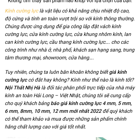
Không tìm thấy sản phẩm nào khớp với lựa chọn của bạn.
Kính cường lực
là vật liệu có khả năng chịu nhiệt độ cao,
độ cứng và tính an toàn vượt trội so với kính thông thường.
Chúng được ứng dụng để gia công lắp đặt vách kính
cường lực, cửa kính cường lực, cửa khung nhôm kính, lan
can kính cường lực, cầu thang kính cường lực…. cho các
công trình như nhà ở, nhà phố, khách sạn hạng sang, trung
tâm thương mại, showroom, cửa hàng….
Tuy nhiên, chúng ta luôn băn khoăn không biết
giá kính
cường lực
có đắt hay không? Kính như thế nào là kính tốt?
Nội Thất Nhị Hà
là đối tác phân phối trực tiếp của nhà máy
kính an toàn Hải Long – Việt Nhật, chúng tôi sẽ cung cấp
cho quý khách bảng
báo giá kính cường lực 4 mm, 5 mm,
6 mm, 8mm, 10 mm, 12 mm mới nhất 2022
để quý khách
có thể tham khảo và mua được những sản phẩm chính
hãng chất lượng cao với giá tốt nhất.