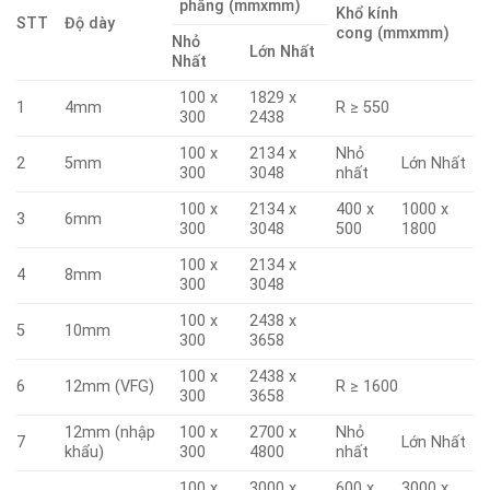
phẳng (mmxmm)
Khổ kính
STT
Độ dày
cong (mmxmm)
Nhỏ
Lớn Nhất
Nhất
100 x
1829 x
1
4mm
R ≥ 550
300
2438
100 x
2134 x
Nhỏ
2
5mm
Lớn Nhất
300
3048
nhất
100 x
2134 x
400 x
1000 x
3
6mm
300
3048
500
1800
100 x
2134 x
4
8mm
300
3048
100 x
2438 x
5
10mm
300
3658
100 x
2438 x
6
12mm (VFG)
R ≥ 1600
300
3658
12mm (nhập
100 x
2700 x
Nhỏ
7
Lớn Nhất
khẩu)
300
4800
nhất
100 x
3000 x
600 x
3000 x