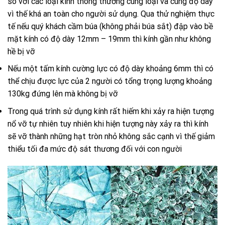
so với các loại kính thông thường cùng loại và cùng độ dày
vì thế khá an toàn cho người sử dụng. Qua thử nghiệm thực
tế nếu quý khách cầm búa (không phải búa sắt) đập vào bề
mặt kính có độ dày 12mm – 19mm thì kính gần như không
hề bị vỡ
Nếu một tấm kính cường lực có độ dày khoảng 6mm thì có
thể chịu được lực của 2 người có tổng trọng lượng khoảng
130kg đứng lên mà không bị vỡ
Trong quá trình sử dụng kính rất hiếm khi xảy ra hiện tượng
nổ vỡ tự nhiên tuy nhiên khi hiện tượng này xảy ra thì kính
sẽ vỡ thành những hạt tròn nhỏ không sắc cạnh vì thế giảm
thiểu tối đa mức độ sát thương đối với con người