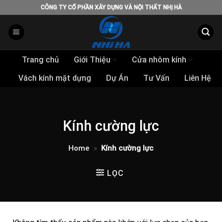
Skip
CÔNG TY CỔ PHẦN XÂY DỰNG VÀ NỘI THẤT NHỊ HÀ
to
content
Trang chủ
Giới Thiệu
Cửa nhôm kính
Vách kính mặt dựng
Dự Án
Tư Vấn
Liên Hệ
Kính cường lực
Home
»
Kính cường lực
LỌC