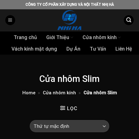
Skip
CÔNG TY CỔ PHẦN XÂY DỰNG VÀ NỘI THẤT NHỊ HÀ
to
content
Trang chủ
Giới Thiệu
Cửa nhôm kính
Vách kính mặt dựng
Dự Án
Tư Vấn
Liên Hệ
Cửa nhôm Slim
Home
»
Cửa nhôm kính
»
Cửa nhôm Slim
LỌC