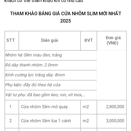
khách có thể tham khảo khi có nhu cầu.
THAM KHẢO BẢNG GIÁ CỬA NHÔM SLIM MỚI NHẤT
2025
Đơn giá
Diễn giải
ĐVT
STT
(VNĐ)
Nhôm hệ Slim màu đen, trắng
Độ dày thanh nhôm: 2.0mm
Kính cường lực trắng dày: 8mm
Phụ kiện: đầy đủ theo hệ cửa
Vật tư phụ:
đã bao gồm keo, ron, vít inox,…
Cửa nhôm Slim mở quay
m2
2,800,000
1
Cửa nhôm Slim lùa 1 cánh
m2
3,000,000
2