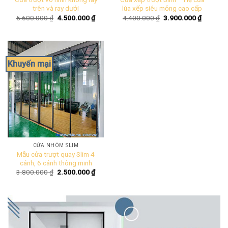
trên và ray dưới
lùa xếp siêu mỏng cao cấp
Giá
Giá
Giá
Giá
5.600.000
₫
4.500.000
₫
4.400.000
₫
3.900.000
₫
gốc
hiện
gốc
hiện
là:
tại
là:
tại
5.600.000 ₫.
là:
4.400.000 ₫.
là:
4.500.000 ₫.
3.900.00
Khuyến mại
CỬA NHÔM SLIM
Mẫu cửa trượt quay Slim 4
cánh, 6 cánh thông minh
Giá
Giá
3.800.000
₫
2.500.000
₫
gốc
hiện
là:
tại
3.800.000 ₫.
là:
2.500.000 ₫.