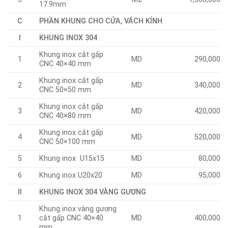
17.9mm
C
PHẦN KHUNG CHO CỬA, VÁCH KÍNH
I
KHUNG INOX 304
Khung inox cắt gấp
1
MD
290,000
CNC 40×40 mm
Khung inox cắt gấp
2
MD
340,000
CNC 50×50 mm
Khung inox cắt gấp
3
MD
420,000
CNC 40×80 mm
Khung inox cắt gấp
4
MD
520,000
CNC 50×100 mm
5
Khung inox U15x15
MD
80,000
6
Khung inox U20x20
MD
95,000
II
KHUNG INOX 304 VÀNG GƯƠNG
Khung inox vàng gương
1
cắt gấp CNC 40×40
MD
400,000
mm