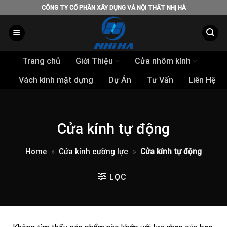
Skip
CÔNG TY CỔ PHẦN XÂY DỰNG VÀ NỘI THẤT NHỊ HÀ
to
content
Trang chủ
Giới Thiệu
Cửa nhôm kính
Vách kính mặt dựng
Dự Án
Tư Vấn
Liên Hệ
Cửa kính tự động
Home
»
Cửa kính cường lực
»
Cửa kính tự động
LỌC