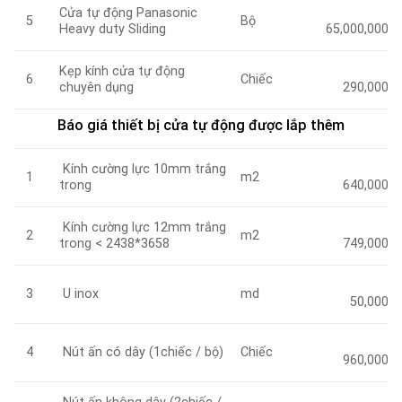
Cửa tự động Panasonic
Bộ
5
Heavy duty Sliding
65,000,000
Kẹp kính cửa tự động
Chiếc
6
chuyên dụng
290,000
Báo giá thiết bị cửa tự động được lắp thêm
Kính cường lực 10mm trắng
m2
1
trong
640,000
Kính cường lực 12mm trắng
m2
2
trong < 2438*3658
749,000
U inox
md
3
50,000
Nút ấn có dây (1chiếc / bộ)
Chiếc
4
960,000