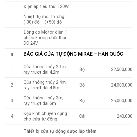
Điện áp tiêu thụ: 120W
Nhiệt độ môi trường:
(-30) độ – (+50) độ
Động cơ Motor điện 1
chiều không chổi than
DC 24V
BÁO GIÁ CỬA TỰ ĐỘNG MIRAE – HÀN QUỐC
II
Cửa thông thủy 2.1m,
1
Bộ
22,500,000
ray trượt dài 4.2m
Cửa thông thủy 2.4m,
2
Bộ
24,000,000
ray trượt dài 4.8m
Cửa thông thủy 3m,
3
Bộ
25,000,000
ray trượt dài 6m
Kẹp kính chuyên dụng
4
Cái
240,000
cho cửa tự động
Thiết bị cửa tự động được lắp thêm