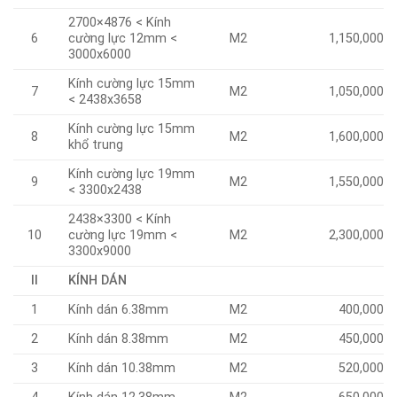
2700×4876 < Kính
6
cường lực 12mm <
M2
1,150,000
3000x6000
Kính cường lực 15mm
7
M2
1,050,000
< 2438x3658
Kính cường lực 15mm
8
M2
1,600,000
khổ trung
Kính cường lực 19mm
9
M2
1,550,000
< 3300x2438
2438×3300 < Kính
10
cường lực 19mm <
M2
2,300,000
3300x9000
II
KÍNH DÁN
1
Kính dán 6.38mm
M2
400,000
2
Kính dán 8.38mm
M2
450,000
3
Kính dán 10.38mm
M2
520,000