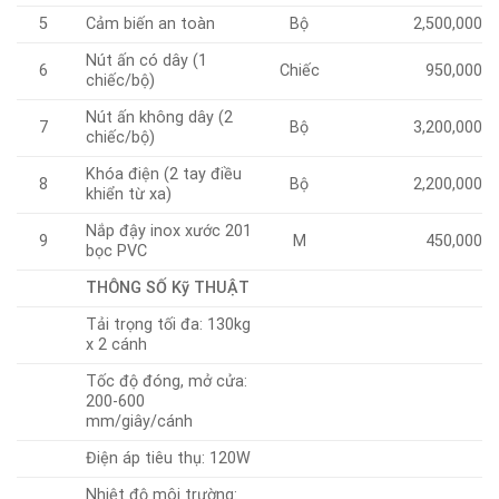
5
Cảm biến an toàn
Bộ
2,500,000
Nút ấn có dây (1
6
Chiếc
950,000
chiếc/bộ)
Nút ấn không dây (2
7
Bộ
3,200,000
chiếc/bộ)
Khóa điện (2 tay điều
8
Bộ
2,200,000
khiển từ xa)
Nắp đậy inox xước 201
9
M
450,000
bọc PVC
THÔNG SỐ Kỹ THUẬT
Tải trọng tối đa: 130kg
x 2 cánh
Tốc độ đóng, mở cửa:
200-600
mm/giây/cánh
Điện áp tiêu thụ: 120W
Nhiệt độ môi trường: