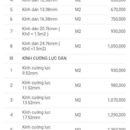
4
Kính dán 12.38mm
M2
650,000
5
Kính dán 13.38mm
M2
670,000
6
Kính dán 16.38mm
M2
750,000
Kính dán 20.76mm (
7
M2
930,000
Khổ < 1.5m2 )
Kính dán 24.76mm (
8
M2
1,050,000
Khổ <1.5m2)
III
KÍNH CƯỜNG LỰC DÁN
Kính cường lực
1
M2
930,000
9.52mm
Kính cường lực
2
M2
980,000
11.52mm
Kính cường lực
3
M2
1,070,000
13.52mm
Kính cường lực
4
M2
1,290,000
17.52mm
Kính cường lực
5
M2
1,360,000