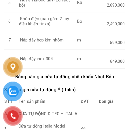
Nút ấn không dây (2chiếc /
Bộ
5
bộ)
2,690,000
Khóa điện (bao gồm 2 tay
Bộ
6
điều khiển từ xa)
2,490,000
Nắp đậy hợp kim nhôm
m
7
599,000
Nắp đậy inox 304
m
8
649,000
Bảng báo giá cửa tự động nhập khẩu Nhật Bản
3.3. Báo giá cửa tự động Ý (Italia)
STT
Tên sản phẩm
ĐVT
Đơn giá
A
CỬA TỰ ĐỘNG DITEC – ITALIA
Cửa tự động Italia Model
1
Bộ