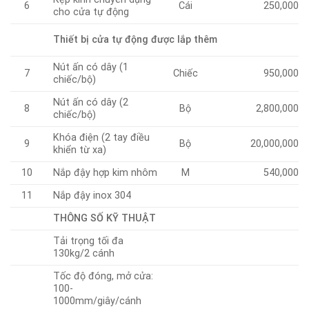
6
Cái
250,000
cho cửa tự động
Thiết bị cửa tự động được lắp thêm
Nút ấn có dây (1
7
Chiếc
950,000
chiếc/bộ)
Nút ấn có dây (2
8
Bộ
2,800,000
chiếc/bộ)
Khóa điện (2 tay điều
9
Bộ
20,000,000
khiển từ xa)
10
Nắp đậy hợp kim nhôm
M
540,000
11
Nắp đậy inox 304
THÔNG SỐ KỸ THUẬT
Tải trọng tối đa
130kg/2 cánh
Tốc độ đóng, mở cửa:
100-
1000mm/giây/cánh