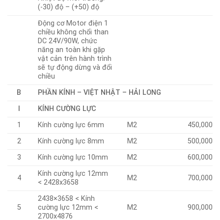
(-30) độ – (+50) độ
Động cơ Motor điện 1
chiều không chổi than
DC 24V/90W, chức
năng an toàn khi gặp
vật cản trên hành trình
sẽ tự động dừng và đổi
chiều
B
PHẦN KÍNH – VIỆT NHẬT – HẢI LONG
I
KÍNH CƯỜNG LỰC
1
Kính cường lực 6mm
M2
450,000
2
Kính cường lực 8mm
M2
500,000
3
Kính cường lực 10mm
M2
600,000
Kính cường lực 12mm
4
M2
700,000
< 2428x3658
2438×3658 < Kính
5
cường lực 12mm <
M2
900,000
2700x4876