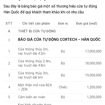
Sau đây là bảng báo giá một số thương hiệu cửa tự động
Hàn Quốc để quý khách tham khảo khi có nhu cầu:
STT
Chi tiết sản phẩm
Đơn vị
Đơn giá (vnđ)
A
THIẾT BỊ CỬA TỰ ĐỘNG
BÁO GIÁ CỬA TỰ ĐỘNG CORTECH – HÀN QUỐC
I
Cửa thông thủy 2m,
1
Bộ
17,000,000
ray trượt dài 4.2m
Cửa thông thủy 2.4m,
2
Bộ
18,000,000
ray trượt dài 4.8m
Cửa thông thủy 3m,
3
Bộ
19,000,000
ray trượt dài 6m
Mắt thần mở cửa BEA
4
Chiếc
1,200,000
– ZEN
5
Cảm biến an toàn
Bộ
1,200,000
Kẹp kính chuyên dụng