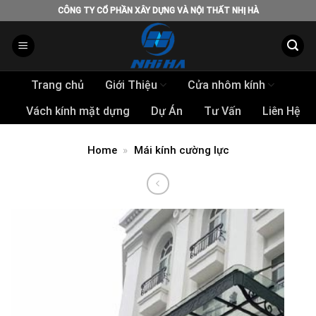
Skip
CÔNG TY CỔ PHẦN XÂY DỰNG VÀ NỘI THẤT NHỊ HÀ
to
content
Trang chủ
Giới Thiệu
Cửa nhôm kính
Vách kính mặt dựng
Dự Án
Tư Vấn
Liên Hệ
Home
»
Mái kính cường lực