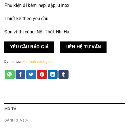
Phụ kiện đi kèm: nẹp, sập, u inox
Thiết kế theo yêu cầu
Đơn vị thi công: Nội Thất Nhị Hà
YÊU CẦU BÁO GIÁ
LIÊN HỆ TƯ VẤN
Danh mục:
Mái kính cường lực
MÔ TẢ
ĐÁNH GIÁ (0)