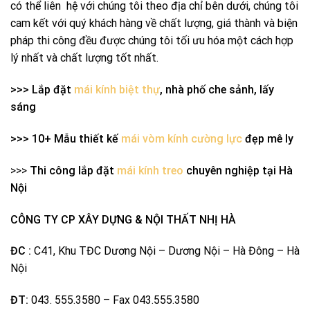
có thể liên hệ với chúng tôi theo địa chỉ bên dưới, chúng tôi
cam kết với quý khách hàng về chất lượng, giá thành và biện
pháp thi công đều được chúng tôi tối ưu hóa một cách hợp
lý nhất và chất lượng tốt nhất.
>>> Lắp đặt
mái kính biệt thự
, nhà phố che sảnh, lấy
sáng
>>> 10+ Mẫu thiết kế
mái vòm kính cường lực
đẹp mê ly
>>>
Thi công lắp đặt
mái kính treo
chuyên nghiệp tại Hà
Nội
CÔNG TY CP XÂY DỰNG & NỘI THẤT NHỊ HÀ
ĐC :
C41, Khu TĐC Dương Nội – Dương Nội – Hà Đông – Hà
Nội
ĐT:
043. 555.3580 – Fax 043.555.3580