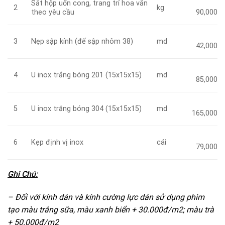
Sắt hộp uốn cong, trang trí hoa văn
kg
2
theo yêu cầu
90,000
Nẹp sập kính (đế sập nhôm 38)
md
3
42,000
U inox trắng bóng 201 (15x15x15)
md
4
85,000
U inox trắng bóng 304 (15x15x15)
md
5
165,000
Kẹp định vị inox
cái
6
79,000
Ghi Chú:
– Đối với kính dán và kính cường lực dán sử dụng phim
tạo màu trắng sữa, màu xanh biển + 30.000đ/m2; màu trà
+ 50.000đ/m2