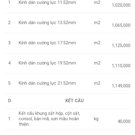
Kính dán cường lực 11.52mm
m2
1
1,020,000
Kính dán cường lực 13.52mm
m2
2
1,065,000
Kính dán cường lực 17.52mm
m2
3
1,125,000
Kính dán cường lực 19.52mm
m2
4
1,110,000
Kính dán cường lực 21.52mm
m2
5
1,149,000
D
KẾT CẤU
Kết cấu khung sắt hộp, cột sắt,
consol, bản mã, sơn mầu hoàn
kg
1
40,000
thiện.