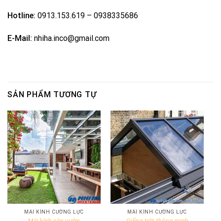
Hotline:
0913.153.619 – 0938335686
E-Mail:
nhiha.inco@gmail.com
SẢN PHẨM TƯƠNG TỰ
MÁI KÍNH CƯỜNG LỰC
MÁI KÍNH CƯỜNG LỰC
Mái kính sân vườn
Giếng trời thông minh