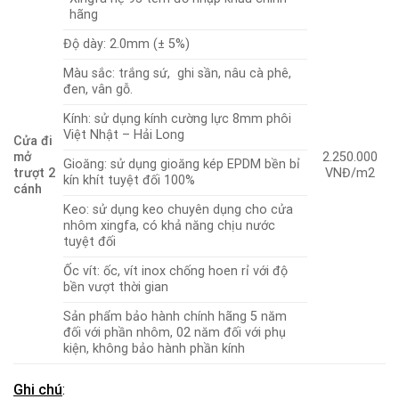
hãng
Độ dày: 2.0mm (± 5%)
Màu sắc: trắng sứ, ghi sần, nâu cà phê,
đen, vân gỗ.
Kính: sử dụng kính cường lực 8mm phôi
Việt Nhật – Hải Long
Cửa đi
mở
2.250.000
Gioăng: sử dụng gioăng kép EPDM bền bỉ
trượt 2
VNĐ/m2
kín khít tuyệt đối 100%
cánh
Keo: sử dụng keo chuyên dụng cho cửa
nhôm xingfa, có khả năng chịu nước
tuyệt đối
Ốc vít: ốc, vít inox chống hoen rỉ với độ
bền vượt thời gian
Sản phẩm bảo hành chính hãng 5 năm
đối với phần nhôm, 02 năm đối với phụ
kiện, không bảo hành phần kính
Ghi chú
: