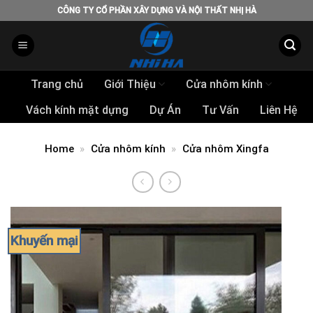
Skip
CÔNG TY CỔ PHẦN XÂY DỰNG VÀ NỘI THẤT NHỊ HÀ
to
content
Trang chủ
Giới Thiệu
Cửa nhôm kính
Vách kính mặt dựng
Dự Án
Tư Vấn
Liên Hệ
Home
»
Cửa nhôm kính
»
Cửa nhôm Xingfa
Khuyến mại