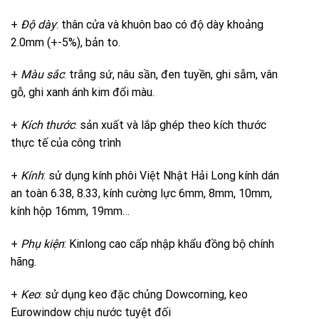
+
Độ dày
: thân cửa và khuôn bao có độ dày khoảng
2.0mm (+-5%), bản to.
+
Màu sắc
: trắng sứ, nâu sần, đen tuyền, ghi sẫm, vân
gỗ, ghi xanh ánh kim đổi màu.
+
Kích thước
: sản xuất và lắp ghép theo kích thước
thực tế của công trình
+
Kính
: sử dụng kính phôi Việt Nhật Hải Long kính dán
an toàn 6.38, 8.33, kính cường lực 6mm, 8mm, 10mm,
kính hộp 16mm, 19mm…
+
Phụ kiện
: Kinlong cao cấp nhập khẩu đồng bộ chính
hãng.
+
Keo
: sử dụng keo đặc chủng Dowcorning, keo
Eurowindow chịu nước tuyệt đối