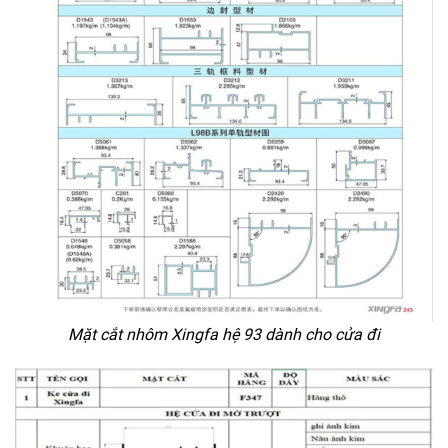
Mặt cắt nhôm Xingfa hệ 93 dành cho cửa đi