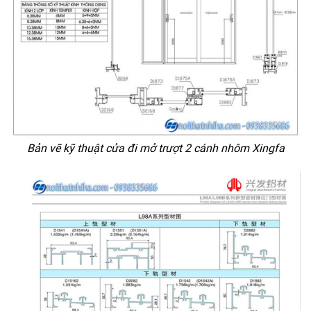
Bản vẽ kỹ thuật cửa đi mở trượt 2 cánh nhôm Xingfa