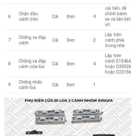
cải tiến, dễ
Chặn đầu
chỉnh bánh
Cái
Đen
6
4
cánh trên
xe và liên kết
vít
Lắp trên
Chống va đập
Cái
Đen
cánh phía
7
2
cánh
trong nhà
Lắp trên
Chống va đập
cánh D1546A
Cái
Đen
8
4
cánh cửa lùa
hoặc D20526
hoặc D23156
Chống nhấc
Cái
Đen
9
1
cánh lùa