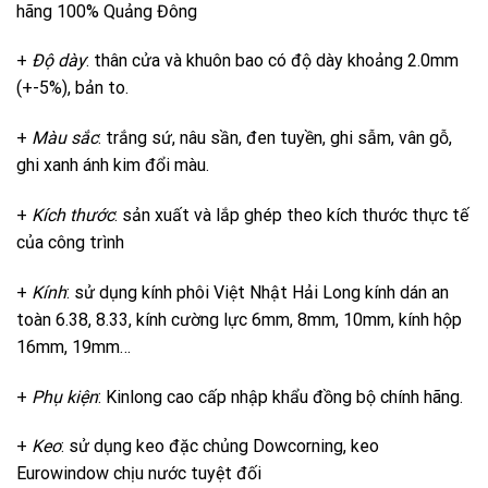
hãng 100% Quảng Đông
+
Độ dày
: thân cửa và khuôn bao có độ dày khoảng 2.0mm
(+-5%), bản to.
+
Màu sắc
: trắng sứ, nâu sần, đen tuyền, ghi sẫm, vân gỗ,
ghi xanh ánh kim đổi màu.
+
Kích thước
: sản xuất và lắp ghép theo kích thước thực tế
của công trình
+
Kính
: sử dụng kính phôi Việt Nhật Hải Long kính dán an
toàn 6.38, 8.33, kính cường lực 6mm, 8mm, 10mm, kính hộp
16mm, 19mm…
+
Phụ kiện
: Kinlong cao cấp nhập khẩu đồng bộ chính hãng.
+
Keo
: sử dụng keo đặc chủng Dowcorning, keo
Eurowindow chịu nước tuyệt đối