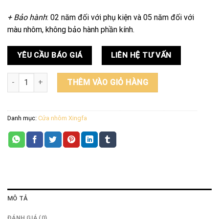
+ Bảo hành
: 02 năm đối với phụ kiện và 05 năm đối với
màu nhôm, không bảo hành phần kính.
YÊU CẦU BÁO GIÁ
LIÊN HỆ TƯ VẤN
Cửa đi mở trượt 2 cánh nhôm Xingfa số lượng
THÊM VÀO GIỎ HÀNG
Danh mục:
Cửa nhôm Xingfa
MÔ TẢ
ĐÁNH GIÁ (0)