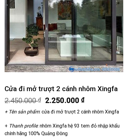
Cửa đi mở trượt 2 cánh nhôm Xingfa
Giá
Giá
2.450.000
₫
2.250.000
₫
gốc
hiện
+ Tên sản phẩm
: cửa đi mở trượt 2 cánh nhôm Xingfa
là:
tại
2.450.000 ₫.
là:
+
Thanh profile
: nhôm Xingfa hệ 93 tem đỏ nhập khẩu
2.250.000 ₫.
chính hãng 100% Quảng Đông