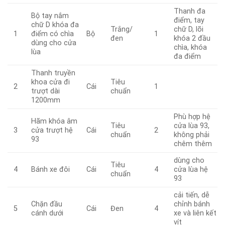
Thanh đa
Bộ tay nắm
điểm, tay
chữ D khóa đa
Trắng/
chữ D, lõi
điểm có chìa
Bộ
1
1
đen
khóa 2 đầu
dùng cho cửa
chìa, khóa
lùa
đa điểm
Thanh truyền
khoa cửa đi
Tiêu
Cái
2
1
trượt dài
chuẩn
1200mm
Phù hợp hệ
Hãm khóa âm
Tiêu
cửa lùa 93,
cửa trượt hệ
Cái
3
2
chuẩn
không phải
93
chêm thêm
dùng cho
Tiêu
Bánh xe đôi
Cái
cửa lùa hệ
4
4
chuẩn
93
cải tiến, dễ
Chặn đầu
chỉnh bánh
Cái
Đen
5
4
cánh dưới
xe và liên kết
vít