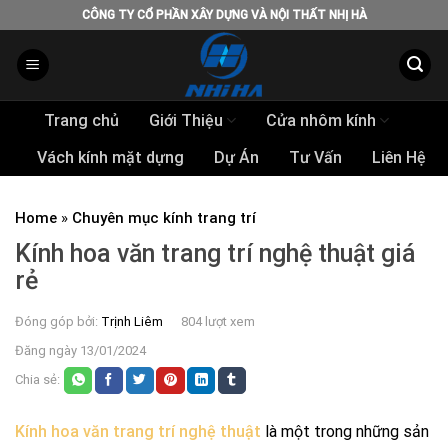
Skip
CÔNG TY CỔ PHẦN XÂY DỰNG VÀ NỘI THẤT NHỊ HÀ
to
content
Trang chủ
Giới Thiệu
Cửa nhôm kính
Vách kính mặt dựng
Dự Án
Tư Vấn
Liên Hệ
Home
»
Chuyên mục kính trang trí
Kính hoa văn trang trí nghệ thuật giá
rẻ
Đóng góp bởi:
Trịnh Liêm
804 lượt xem
Đăng ngày 13/01/2024
Chia sẻ:
Kính hoa văn trang trí nghệ thuật
là một trong những sản