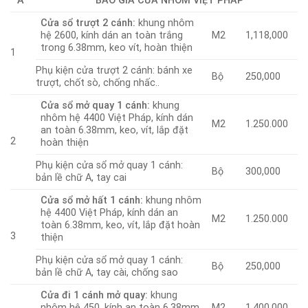
A
BÁO GIÁ CỬA NHÔM VIỆT PHÁP
Cửa sổ trượt 2 cánh:
khung nhôm
hệ 2600, kính dán an toàn trắng
M2
1,118,000
trong 6.38mm, keo vít, hoàn thiện
1
Phụ kiện cửa trượt 2 cánh: bánh xe
Bộ
250,000
trượt, chốt sò, chống nhấc..
Cửa sổ mở quay 1 cánh:
khung
nhôm hệ 4400 Việt Pháp, kính dán
M2
1.250.000
an toàn 6.38mm, keo, vít, lắp đặt
2
hoàn thiện
Phụ kiện cửa sổ mở quay 1 cánh:
Bộ
300,000
bản lề chữ A, tay cai
Cửa sổ mở hất 1 cánh:
khung nhôm
hệ 4400 Việt Pháp, kính dán an
M2
1.250.000
toàn 6.38mm, keo, vít, lắp đặt hoàn
3
thiện
Phụ kiện cửa sổ mở quay 1 cánh:
Bộ
250,000
bản lề chữ A, tay cài, chống sao
Cửa đi 1 cánh mở quay:
khung
nhôm hệ 450, kính an toàn 6.38mm,
M2
1.400.000