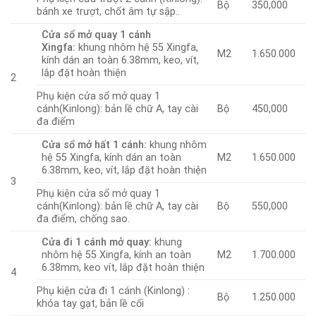
Bộ
350,000
bánh xe trượt, chốt âm tự sập..
Cửa sổ mở quay 1 cánh
Xingfa:
khung nhôm hệ 55 Xingfa,
M2
1.650.000
kính dán an toàn 6.38mm, keo, vít,
lắp đặt hoàn thiện
2
Phụ kiện cửa sổ mở quay 1
cánh(Kinlong): bản lề chữ A, tay cài
Bộ
450,000
đa điểm
Cửa sổ mở hất 1 cánh:
khung nhôm
hệ 55 Xingfa, kính dán an toàn
M2
1.650.000
6.38mm, keo, vít, lắp đặt hoàn thiện
3
Phụ kiện cửa sổ mở quay 1
cánh(Kinlong): bản lề chữ A, tay cài
Bộ
550,000
đa điểm, chống sao.
Cửa đi 1 cánh mở quay:
khung
nhôm hệ 55 Xingfa, kính an toàn
M2
1.700.000
6.38mm, keo vít, lắp đặt hoàn thiện
4
Phụ kiện cửa đi 1 cánh (Kinlong) :
Bộ
1.250.000
khóa tay gạt, bản lề cối