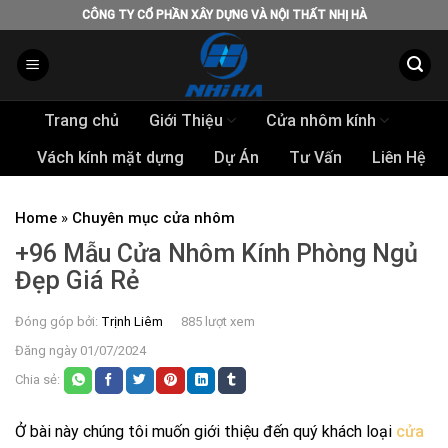
Skip
CÔNG TY CỔ PHẦN XÂY DỰNG VÀ NỘI THẤT NHỊ HÀ
to
content
Trang chủ
Giới Thiệu
Cửa nhôm kính
Vách kính mặt dựng
Dự Án
Tư Vấn
Liên Hệ
Home
»
Chuyên mục cửa nhôm
+96 Mẫu Cửa Nhôm Kính Phòng Ngủ
Đẹp Giá Rẻ
Đóng góp bởi:
Trịnh Liêm
885 lượt xem
Đăng ngày 01/07/2024
Chia sẻ:
Ở bài này chúng tôi muốn giới thiệu đến quý khách loại
cửa