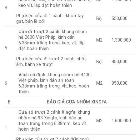
keo vít, lắp đặt hoàn thiện
4
Phụ kiện cửa đi 1 cánh : khóa tay
Bộ
550,000
gạt, bản lề cối
Cửa đi trượt 2 cánh:
khung nhôm
hệ 2600 Việt Pháp, kính dán
M2
1.300.000
6.38mm trắng trong, keo, vít, lắp
5
đặt hoàn thiện.
Phụ kiện cửa đi trượt 2 cánh: chốt
Bộ
450,000
âm, bánh xe trượt
Vách cố định:
khung nhôm hệ 4400
Việt pháp, kính dán an toàn
6
M2
950,000
6.38mm trắng trong, vít, keo, hoàn
thiện.
B
BÁO GIÁ CỬA NHÔM XINGFA
Cửa sổ trượt 2 cánh Xingfa:
khung
nhôm hệ 93 Xingfa, kính dán an
M2
1.600.000
toàn trắng trong 6.38mm, keo vít,
1
hoàn thiện
Phụ kiện cửa trượt 2 cánh (Kinlong):