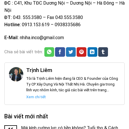
ĐC :
C41, Khu TĐC Dương Nội – Dương Nội – Hà Đông – Hà
Nội
ĐT:
043. 555.3580 – Fax 043.555.3580
Hotline:
0913.153.619 – 0938335686
E-Mail:
nhiha.inco@gmail.com
Chia sẻ bài viết trên:
Trịnh Liêm
Tôi là Trịnh Liêm hiện đang là CEO & Founder của Công
Ty CP Xây Dựng Và Nội Thất Nhị Hà. Chuyên gia trong
lĩnh vực nhôm kính, tác giả các bài viết trên trang
noithatnhiha.com
Xem chi tiết
Bài viết mới nhất
Mái kính cường lực có bền không? Tuổi thọ & Cách