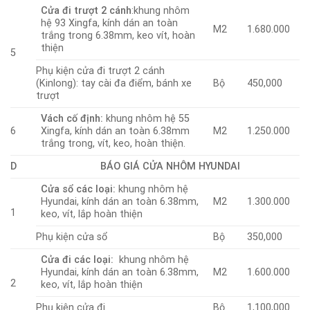
Cửa đi trượt 2 cánh
:khung nhôm
hệ 93 Xingfa, kính dán an toàn
M2
1.680.000
trắng trong 6.38mm, keo vít, hoàn
thiện
5
Phụ kiện cửa đi trượt 2 cánh
(Kinlong): tay cài đa điểm, bánh xe
Bộ
450,000
trượt
Vách cố định:
khung nhôm hệ 55
6
Xingfa, kính dán an toàn 6.38mm
M2
1.250.000
trắng trong, vít, keo, hoàn thiện.
D
BÁO GIÁ CỬA NHÔM HYUNDAI
Cửa sổ các loại:
khung nhôm hệ
Hyundai, kính dán an toàn 6.38mm,
M2
1.300.000
1
keo, vít, lắp hoàn thiện
Phụ kiện cửa sổ
Bộ
350,000
Cửa đi các loại:
khung nhôm hệ
Hyundai, kính dán an toàn 6.38mm,
M2
1.600.000
2
keo, vít, lắp hoàn thiện
Phụ kiện cửa đi
Bộ
1,100,000