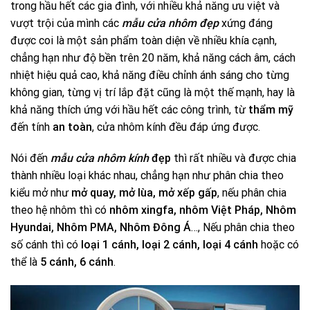
trong hầu hết các gia đình, với nhiều khả năng ưu việt và
vượt trội của mình các
mẫu cửa nhôm đẹp
xứng đáng
được coi là một sản phẩm toàn diện về nhiều khía cạnh,
chẳng hạn như độ bền trên 20 năm, khả năng cách âm, cách
nhiệt hiệu quả cao, khả năng điều chỉnh ánh sáng cho từng
không gian, từng vị trí lắp đặt cũng là một thế mạnh, hay là
khả năng thích ứng với hầu hết các công trình, từ
thẩm mỹ
đến tính
an toàn
, cửa nhôm kính đều đáp ứng được.
Nói đến
mẫu cửa nhôm kính
đẹp
thì rất nhiều và được chia
thành nhiều loại khác nhau, chẳng hạn như phân chia theo
kiểu mở như
mở quay, mở lùa, mở xếp gấp
, nếu phân chia
theo hệ nhôm thì có
nhôm xingfa, nhôm Việt Pháp, Nhôm
Hyundai, Nhôm PMA, Nhôm Đông Á
…, Nếu phân chia theo
số cánh thì có
loại 1 cánh, loại 2 cánh, loại 4 cánh
hoặc có
thể là
5 cánh, 6 cánh
.