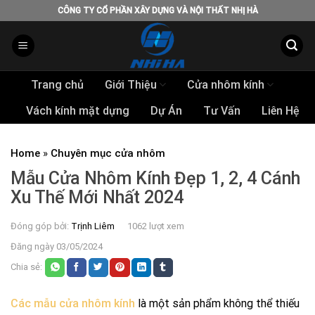
Skip
CÔNG TY CỔ PHẦN XÂY DỰNG VÀ NỘI THẤT NHỊ HÀ
to
content
Trang chủ
Giới Thiệu
Cửa nhôm kính
Vách kính mặt dựng
Dự Án
Tư Vấn
Liên Hệ
Home
»
Chuyên mục cửa nhôm
Mẫu Cửa Nhôm Kính Đẹp 1, 2, 4 Cánh
Xu Thế Mới Nhất 2024
Đóng góp bởi:
Trịnh Liêm
1062 lượt xem
Đăng ngày 03/05/2024
Chia sẻ:
Các mẫu cửa nhôm kính
là một sản phẩm không thể thiếu