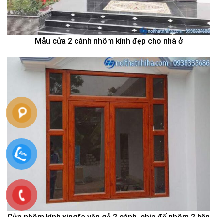
Mẫu cửa 2 cánh nhôm kính đẹp cho nhà ở
Cửa nhôm kính xingfa vân gỗ 2 cánh, chia đố nhôm 2 bên