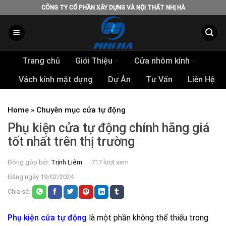
Skip
CÔNG TY CỔ PHẦN XÂY DỰNG VÀ NỘI THẤT NHỊ HÀ
to
content
Trang chủ
Giới Thiệu
Cửa nhôm kính
Vách kính mặt dựng
Dự Án
Tư Vấn
Liên Hệ
Home
»
Chuyên mục cửa tự động
Phụ kiện cửa tự động chính hãng giá
tốt nhất trên thị trường
Đóng góp bởi:
Trịnh Liêm
717 lượt xem
Đăng ngày 19/02/2024
Chia sẻ:
Phụ kiện cửa tự động
là một phần không thể thiếu trong