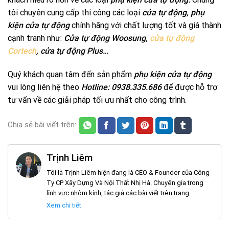
tôi chuyên cung cấp thi công các loại
cửa tự động, phụ
kiện cửa tự động
chính hãng với chất lượng tốt và giá thành
cạnh tranh như:
Cửa tự động Woosung,
cửa tự động
Cortech
, cửa tự động Plus…
Quý khách quan tâm đến sản phẩm
phụ kiện cửa tự động
vui lòng liên hệ theo
Hotline: 0938.335.686
để được hỗ trợ
tư vấn về các giải pháp tối ưu nhất cho công trình.
Chia sẻ bài viết trên:
Trịnh Liêm
Tôi là Trịnh Liêm hiện đang là CEO & Founder của Công
Ty CP Xây Dựng Và Nội Thất Nhị Hà. Chuyên gia trong
lĩnh vực nhôm kính, tác giả các bài viết trên trang
noithatnhiha.com
Xem chi tiết