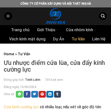
Skip
CÔNG TY CỔ PHẦN XÂY DỰNG VÀ NỘI THẤT NHỊ HÀ
to
content
Trang chủ
Giới Thiệu
Cửa nhôm kính
Vách kính mặt dựng
Dự Án
Tư Vấn
Liên Hệ
Home
»
Tư Vấn
Ưu nhược điểm cửa lùa, cửa đẩy kính
cường lực
Đóng góp bởi:
Trịnh Liêm
735 lượt xem
Đăng ngày 15/06/2024
Chia sẻ:
Cửa kính cường lực
có nhiều loại, nếu xét về góc độ tên