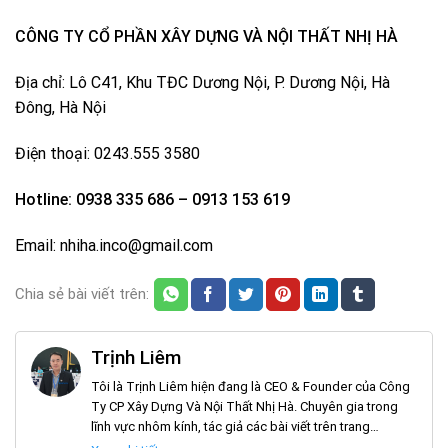
CÔNG TY CỔ PHẦN XÂY DỰNG VÀ NỘI THẤT NHỊ HÀ
Địa chỉ: Lô C41, Khu TĐC Dương Nội, P. Dương Nội, Hà
Đông, Hà Nội
Điện thoại: 0243.555 3580
Hotline: 0938 335 686 – 0913 153 619
Email: nhiha.inco@gmail.com
Chia sẻ bài viết trên:
Trịnh Liêm
Tôi là Trịnh Liêm hiện đang là CEO & Founder của Công
Ty CP Xây Dựng Và Nội Thất Nhị Hà. Chuyên gia trong
lĩnh vực nhôm kính, tác giả các bài viết trên trang
noithatnhiha.com