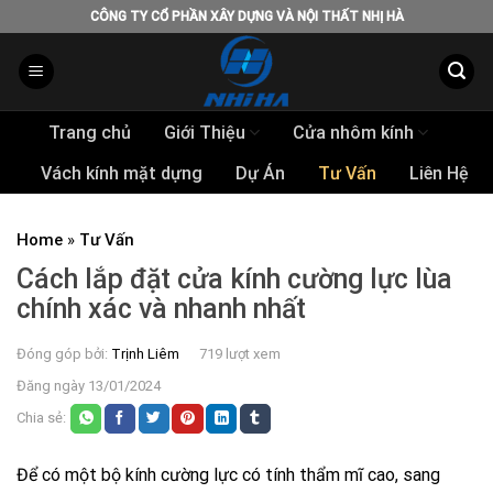
Skip
CÔNG TY CỔ PHẦN XÂY DỰNG VÀ NỘI THẤT NHỊ HÀ
to
content
Trang chủ
Giới Thiệu
Cửa nhôm kính
Vách kính mặt dựng
Dự Án
Tư Vấn
Liên Hệ
Home
»
Tư Vấn
Cách lắp đặt cửa kính cường lực lùa
chính xác và nhanh nhất
Đóng góp bởi:
Trịnh Liêm
719 lượt xem
Đăng ngày 13/01/2024
Chia sẻ:
Để có một bộ kính cường lực có tính thẩm mĩ cao, sang