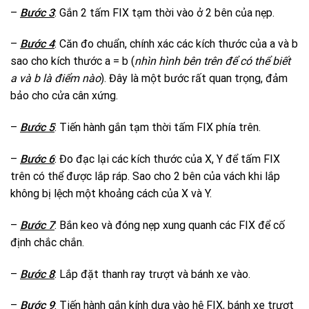
–
Bước 3
: Gắn 2 tấm FIX tạm thời vào ở 2 bên của nẹp.
–
Bước 4
: Căn đo chuẩn, chính xác các kích thước của a và b
sao cho kích thước a = b (
nhìn hình bên trên để có thể biết
a và b là điểm nào
). Đây là một bước rất quan trọng, đảm
bảo cho cửa cân xứng.
–
Bước 5
: Tiến hành gắn tạm thời tấm FIX phía trên.
–
Bước 6
: Đo đạc lại các kích thước của X, Y để tấm FIX
trên có thể được lắp ráp. Sao cho 2 bên của vách khi lắp
không bị lệch một khoảng cách của X và Y.
–
Bước 7
: Bắn keo và đóng nẹp xung quanh các FIX để cố
định chắc chắn.
–
Bước 8
: Lắp đặt thanh ray trượt và bánh xe vào.
–
Bước 9
: Tiến hành gắn kính dựa vào hệ FIX, bánh xe trượt