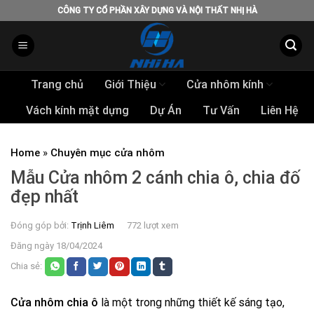
Skip
CÔNG TY CỔ PHẦN XÂY DỰNG VÀ NỘI THẤT NHỊ HÀ
to
content
Trang chủ
Giới Thiệu
Cửa nhôm kính
Vách kính mặt dựng
Dự Án
Tư Vấn
Liên Hệ
Home
»
Chuyên mục cửa nhôm
Mẫu Cửa nhôm 2 cánh chia ô, chia đố
đẹp nhất
Đóng góp bởi:
Trịnh Liêm
772 lượt xem
Đăng ngày 18/04/2024
Chia sẻ:
Cửa nhôm chia ô
là một trong những thiết kế sáng tạo,