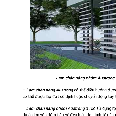
Lam chắn nắng nhôm Austrong l
–
Lam chắn nắng Austrong
có thể điều hướng được
có thể được lắp đặt cố định hoặc chuyển động tùy 
–
Lam chắn nắng nhôm Austrong
được sử dụng rộn
dự án lớn vẫn đảm bảo vẻ đẹp hiện đại, tinh tế cũn