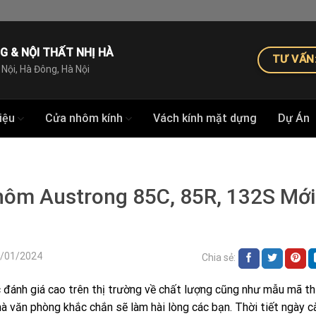
G & NỘI THẤT NHỊ HÀ
TƯ VẤN:
 Nội, Hà Đông, Hà Nội
iệu
Cửa nhôm kính
Vách kính mặt dựng
Dự Án
ôm Austrong 85C, 85R, 132S Mới
8/01/2024
Chia sẻ:
đánh giá cao trên thị trường về chất lượng cũng như mẫu mã th
à văn phòng khắc chắn sẽ làm hài lòng các bạn. Thời tiết ngày c