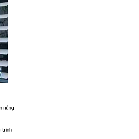
ắn nắng
 trình