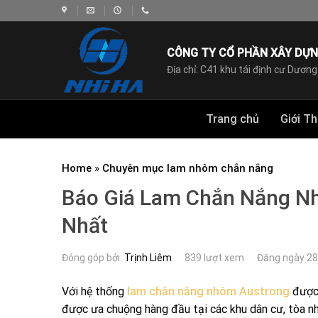
Skip
to
content
CÔNG TY CỔ PHẦN XÂY DỰN
Địa chỉ: C41 khu tái định cư Dương
Trang chủ
Giới Th
Home
»
Chuyên mục lam nhôm chắn nắng
Báo Giá Lam Chắn Nắng Nh
Nhất
Đóng góp bởi:
Trịnh Liêm
839 lượt xem
Đăng ngày 2
Với hệ thống
lam chắn nắng nhôm Austrong
được 
được ưa chuộng hàng đầu tại các khu dân cư, tòa nh