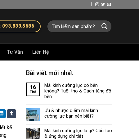
Tìm
 093.833.5686
kiếm:
Tư Vấn
Liên Hệ
Bài viết mới nhất
Mái kính cường lực có bền
16
không? Tuổi thọ & Cách tăng độ
Th8
bền
Ưu & nhược điểm mái kính
cường lực bạn nên biết?
iết kế
Mái kính cường lực là gì? Cấu tạo
àng
& ứng dụng chi tiết