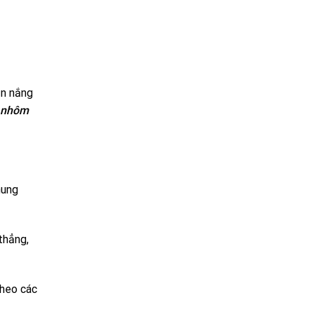
ắn nắng
 nhôm
hung
thẳng,
theo các