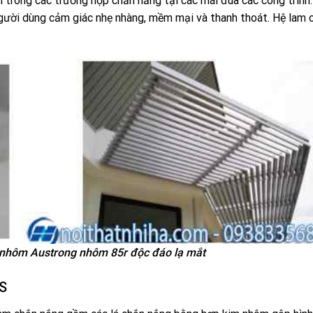
 trong các trường hợp chắn nắng tại các mái đua các công trình
ười dùng cảm giác nhẹ nhàng, mềm mại và thanh thoát. Hệ lam 
nhôm Austrong nhôm 85r độc đáo lạ mắt
S