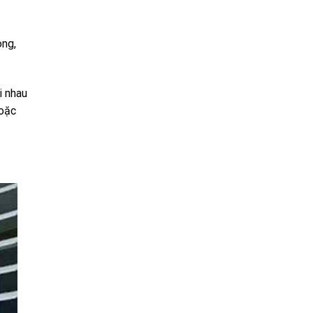
ong,
i nhau
hoặc