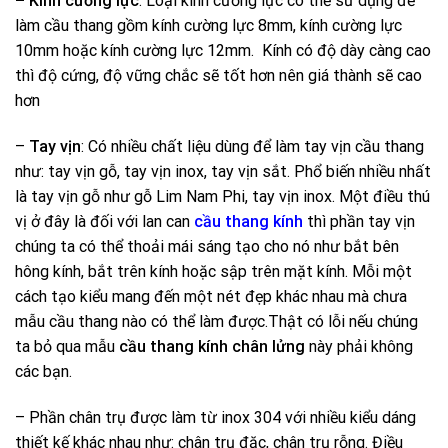
– Kính cường lực
: Loại kính cường lực có thể sử dụng để
làm cầu thang gồm kính cường lực 8mm, kính cường lực
10mm hoặc kính cường lực 12mm. Kính có độ dày càng cao
thì độ cứng, độ vững chắc sẽ tốt hơn nên giá thành sẽ cao
hơn
–
Tay vịn
: Có nhiều chất liệu dùng để làm tay vịn cầu thang
như: tay vịn gỗ, tay vịn inox, tay vịn sắt. Phổ biến nhiều nhất
là tay vịn gỗ như gỗ Lim Nam Phi, tay vịn inox. Một điều thú
vị ở đây là đối với lan can
cầu thang kính
thì phần tay vịn
chúng ta có thể thoải mái sáng tạo cho nó như bắt bên
hông kính, bắt trên kính hoặc sập trên mặt kính. Mỗi một
cách tạo kiểu mang đến một nét đẹp khác nhau mà chưa
mẫu cầu thang nào có thể làm được.Thật có lỗi nếu chúng
ta bỏ qua mẫu
cầu thang kính chân lửng
này phải không
các bạn.
– Phần chân trụ được làm từ inox 304 với nhiều kiểu dáng
thiết kế khác nhau như: chân trụ đặc, chân trụ rỗng. Điều