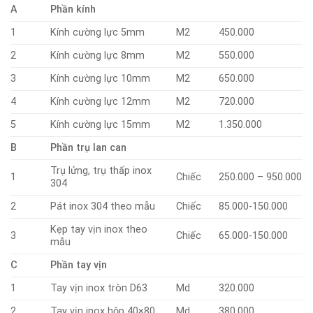
A
Phần kính
1
Kính cường lực 5mm
M2
450.000
2
Kính cường lực 8mm
M2
550.000
3
Kính cường lực 10mm
M2
650.000
4
Kính cường lực 12mm
M2
720.000
5
Kính cường lực 15mm
M2
1.350.000
B
Phần trụ lan can
Trụ lửng, trụ thấp inox
1
Chiếc
250.000 – 950.000
304
2
Pát inox 304 theo mẫu
Chiếc
85.000-150.000
Kẹp tay vịn inox theo
3
Chiếc
65.000-150.000
mẫu
C
Phần tay vịn
1
Tay vịn inox tròn D63
Md
320.000
2
Tay vịn inox hộp 40×80
Md
380.000