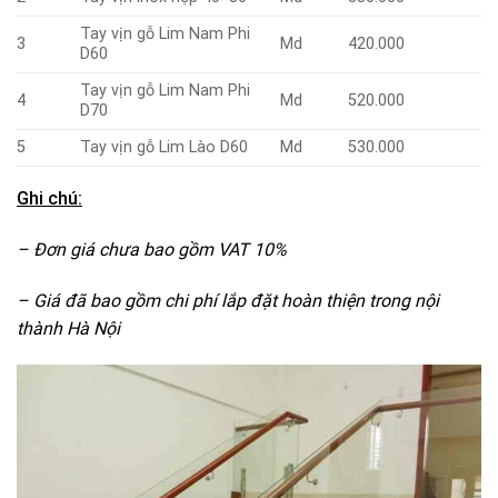
Tay vịn gỗ Lim Nam Phi
3
Md
420.000
D60
Tay vịn gỗ Lim Nam Phi
4
Md
520.000
D70
5
Tay vịn gỗ Lim Lào D60
Md
530.000
Ghi chú:
– Đơn giá chưa bao gồm VAT 10%
– Giá đã bao gồm chi phí lắp đặt hoàn thiện trong nội
thành Hà Nội