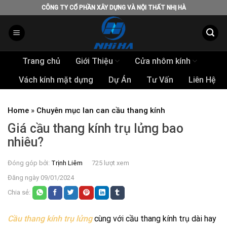
Skip
CÔNG TY CỔ PHẦN XÂY DỰNG VÀ NỘI THẤT NHỊ HÀ
to
content
Trang chủ
Giới Thiệu
Cửa nhôm kính
Vách kính mặt dựng
Dự Án
Tư Vấn
Liên Hệ
Home
»
Chuyên mục lan can cầu thang kính
Giá cầu thang kính trụ lửng bao
nhiêu?
Đóng góp bởi:
Trịnh Liêm
725 lượt xem
Đăng ngày 09/01/2024
Chia sẻ:
Cầu thang kính trụ lửng
cùng với cầu thang kính trụ dài hay