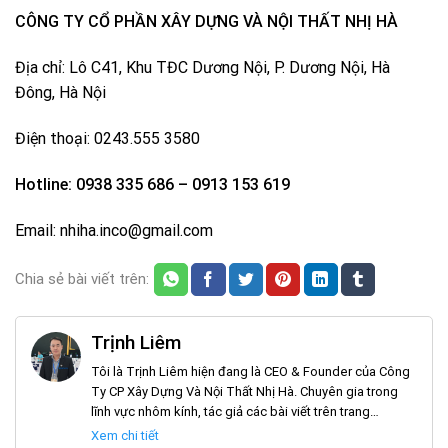
CÔNG TY CỔ PHẦN XÂY DỰNG VÀ NỘI THẤT NHỊ HÀ
Địa chỉ: Lô C41, Khu TĐC Dương Nội, P. Dương Nội, Hà
Đông, Hà Nội
Điện thoại: 0243.555 3580
Hotline: 0938 335 686 – 0913 153 619
Email: nhiha.inco@gmail.com
Chia sẻ bài viết trên:
Trịnh Liêm
Tôi là Trịnh Liêm hiện đang là CEO & Founder của Công
Ty CP Xây Dựng Và Nội Thất Nhị Hà. Chuyên gia trong
lĩnh vực nhôm kính, tác giả các bài viết trên trang
noithatnhiha.com
Xem chi tiết