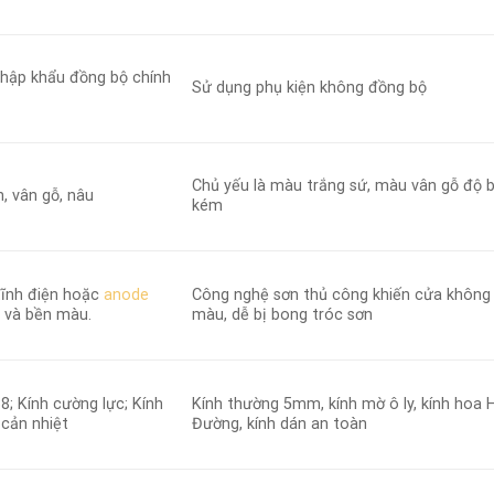
nhập khẩu đồng bộ chính
Sử dụng phụ kiện không đồng bộ
Chủ yếu là màu trắng sứ, màu vân gỗ độ
, vân gỗ, nâu
kém
tĩnh điện hoặc
anode
Công nghệ sơn thủ công khiến cửa không
 và bền màu.
màu, dễ bị bong tróc sơn
8; Kính cường lực; Kính
Kính thường 5mm, kính mờ ô ly, kính hoa 
 cản nhiệt
Đường, kính dán an toàn