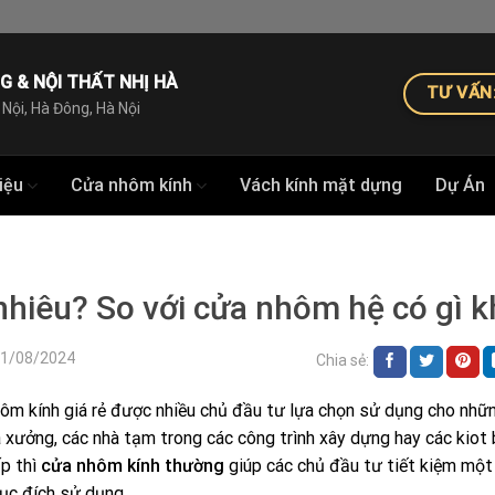
G & NỘI THẤT NHỊ HÀ
TƯ VẤN:
 Nội, Hà Đông, Hà Nội
iệu
Cửa nhôm kính
Vách kính mặt dựng
Dự Án
hiêu? So với cửa nhôm hệ có gì k
31/08/2024
Chia sẻ:
ôm kính giá rẻ được nhiều chủ đầu tư lựa chọn sử dụng cho nhữ
à xưởng, các nhà tạm trong các công trình xây dựng hay các kiot
ấp thì
cửa nhôm kính thường
giúp các chủ đầu tư tiết kiệm một
ục đích sử dụng.