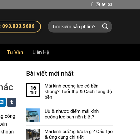
Tìm
 093.833.5686
kiếm:
Tư Vấn
Liên Hệ
Bài viết mới nhất
hác
Mái kính cường lực có bền
16
không? Tuổi thọ & Cách tăng độ
Th8
bền
Ưu & nhược điểm mái kính
ng công
cường lực bạn nên biết?
 bán
 khoản
Mái kính cường lực là gì? Cấu tạo
& ứng dụng chi tiết