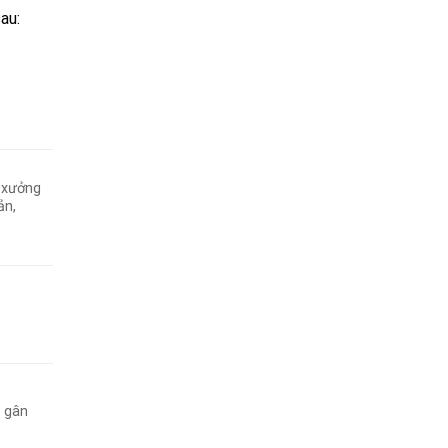
au:
 xưởng
ản,
 gân