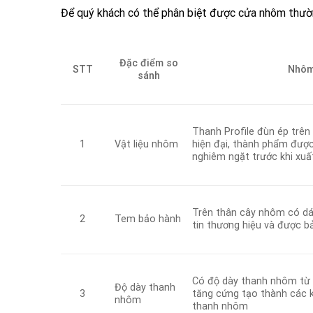
Để quý khách có thể phân biệt được cửa nhôm thườ
Đặc điểm so
Nhôm
STT
sánh
Thanh Profile đùn ép trê
Vật liệu nhôm
hiện đại, thành phẩm được
1
nghiêm ngặt trước khi xuấ
Trên thân cây nhôm có d
Tem bảo hành
2
tin thương hiệu và được b
Có độ dày thanh nhôm từ 
Độ dày thanh
tăng cứng tạo thành các 
3
nhôm
thanh nhôm