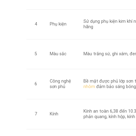
Sử dụng phụ kiện kim khí 
Phụ kiện
4
hãng
Màu sắc
Màu trắng sứ, ghi xám, đen
5
Công nghệ
Bề mặt được phủ lớp sơn 
6
sơn phủ
nhôm
đảm bảo sáng bóng
Kính an toàn 6,38 đến 10.3
Kính
7
phản quang, kính hộp, kính