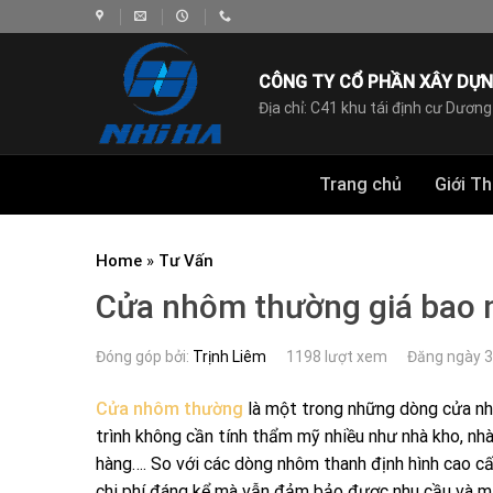
Skip
to
content
CÔNG TY CỔ PHẦN XÂY DỰN
Địa chỉ: C41 khu tái định cư Dương
Trang chủ
Giới Th
Home
»
Tư Vấn
Cửa nhôm thường giá bao n
Đóng góp bởi:
Trịnh Liêm
1198 lượt xem
Đăng ngày 
Cửa nhôm thường
là một trong những dòng cửa nh
trình không cần tính thẩm mỹ nhiều như nhà kho, nh
hàng…. So với các dòng nhôm thanh định hình cao c
chi phí đáng kể mà vẫn đảm bảo được nhu cầu và m