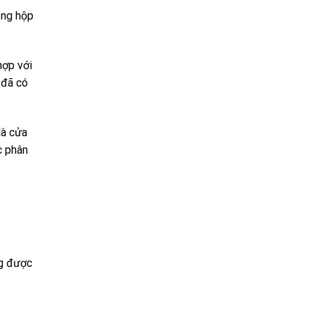
ạng hộp
hợp với
 đã có
là cửa
c phân
ng được