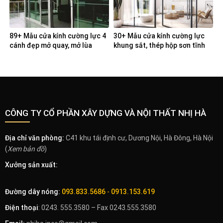
89+ Mẫu cửa kính cường lực 4
30+ Mẫu cửa kính cường lực
cánh đẹp mở quay, mở lùa
khung sắt, thép hộp sơn tĩnh
trượt
điện
CÔNG TY CỔ PHẦN XÂY DỰNG VÀ NỘI THẤT NHỊ HÀ
Địa chỉ văn phòng:
C41 khu tái định cư, Dương Nội, Hà Đông, Hà Nội
(
Xem bản đồ
)
Xưởng sản xuất:
Đường dây nóng:
093.833.5686
-
0913.153.619
Điện thoại
: 0243. 555.3580 – Fax 0243.555.3580