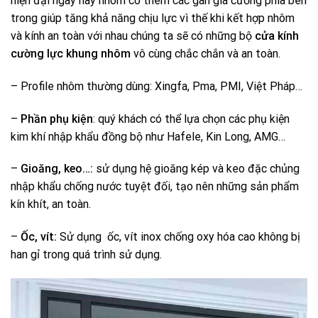
hiện đại ngày nay nhôm có thêm các gân gia cường phía bên
trong giúp tăng khả năng chịu lực vì thế khi kết hợp nhôm
và kính an toàn với nhau chúng ta sẽ có những bộ
cửa kính
cường lực khung nhôm
vô cùng chắc chắn và an toàn.
– Profile nhôm thường dùng: Xingfa, Pma, PMI, Việt Pháp…
–
Phần phụ kiện
: quý khách có thể lựa chọn các phụ kiện
kim khí nhập khẩu đồng bộ như Hafele, Kin Long, AMG…
–
Gioăng, keo…:
sử dụng hệ gioăng kép và keo đặc chủng
nhập khẩu chống nước tuyệt đối, tạo nên những sản phẩm
kín khít, an toàn.
–
Ốc, vít:
Sử dụng ốc, vít inox chống oxy hóa cao không bị
han gỉ trong quá trình sử dụng.