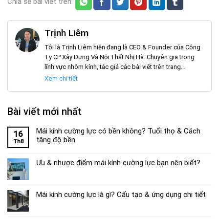
Chia sẻ bài viết trên:
Trịnh Liêm
Tôi là Trịnh Liêm hiện đang là CEO & Founder của Công
Ty CP Xây Dựng Và Nội Thất Nhị Hà. Chuyên gia trong
lĩnh vực nhôm kính, tác giả các bài viết trên trang
noithatnhiha.com
Xem chi tiết
Bài viết mới nhất
Mái kính cường lực có bền không? Tuổi thọ & Cách
16
tăng độ bền
Th8
Ưu & nhược điểm mái kính cường lực bạn nên biết?
Mái kính cường lực là gì? Cấu tạo & ứng dụng chi tiết