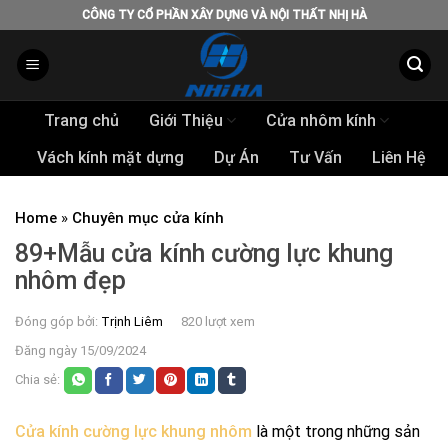
Skip
CÔNG TY CỔ PHẦN XÂY DỰNG VÀ NỘI THẤT NHỊ HÀ
to
content
Trang chủ
Giới Thiệu
Cửa nhôm kính
Vách kính mặt dựng
Dự Án
Tư Vấn
Liên Hệ
Home
»
Chuyên mục cửa kính
89+Mẫu cửa kính cường lực khung
nhôm đẹp
Đóng góp bởi:
Trịnh Liêm
820 lượt xem
Đăng ngày 15/09/2024
Chia sẻ:
Cửa kính cường lực khung nhôm
là một trong những sản