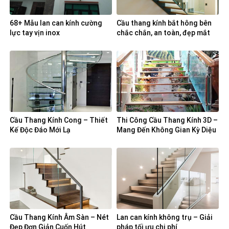
68+ Mẫu lan can kính cường
Cầu thang kính bắt hông bên
lực tay vịn inox
chắc chắn, an toàn, đẹp mắt
Cầu Thang Kính Cong – Thiết
Thi Công Cầu Thang Kính 3D –
Kế Độc Đáo Mới Lạ
Mang Đến Không Gian Kỳ Diệu
Cho Ngôi Nhà
Cầu Thang Kính Âm Sàn – Nét
Lan can kính không trụ – Giải
Đẹp Đơn Giản Cuốn Hút
pháp tối ưu chi phí