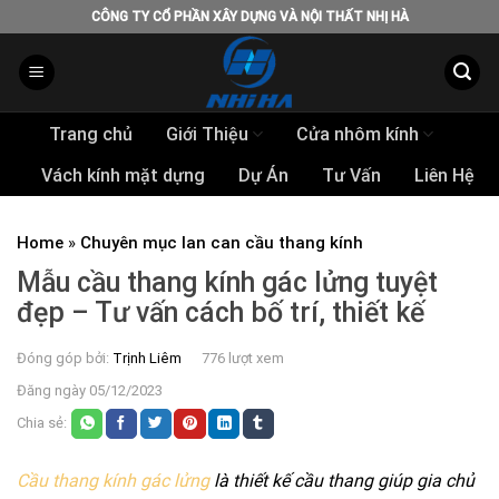
Skip
CÔNG TY CỔ PHẦN XÂY DỰNG VÀ NỘI THẤT NHỊ HÀ
to
content
Trang chủ
Giới Thiệu
Cửa nhôm kính
Vách kính mặt dựng
Dự Án
Tư Vấn
Liên Hệ
Home
»
Chuyên mục lan can cầu thang kính
Mẫu cầu thang kính gác lửng tuyệt
đẹp – Tư vấn cách bố trí, thiết kế
Đóng góp bởi:
Trịnh Liêm
776 lượt xem
Đăng ngày 05/12/2023
Chia sẻ:
Cầu thang kính gác lửng
là thiết kế cầu thang giúp gia chủ