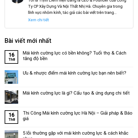
Tôi là Trịnh Liêm hiện đang là CEO & Founder của Công
Ty CP Xây Dựng Và Nội Thất Nhị Hà. Chuyên gia trong
lĩnh vực nhôm kính, tác giả các bài viết trên trang
noithatnhiha.com
Xem chi tiết
Bài viết mới nhất
Mái kính cường lực có bền không? Tuổi thọ & Cách
16
tăng độ bền
Th8
Ưu & nhược điểm mái kính cường lực bạn nên biết?
Mái kính cường lực là gì? Cấu tạo & ứng dụng chi tiết
Thi Công Mái kính cường lực Hà Nội – Giải pháp & Báo
16
giá
Th8
5 lỗi thường gặp với mái kính cường lực & cách khắc