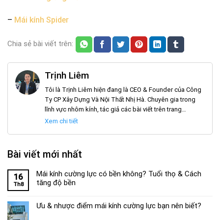
–
Mái kính Spider
Chia sẻ bài viết trên:
Trịnh Liêm
Tôi là Trịnh Liêm hiện đang là CEO & Founder của Công
Ty CP Xây Dựng Và Nội Thất Nhị Hà. Chuyên gia trong
lĩnh vực nhôm kính, tác giả các bài viết trên trang
noithatnhiha.com
Xem chi tiết
Bài viết mới nhất
Mái kính cường lực có bền không? Tuổi thọ & Cách
16
tăng độ bền
Th8
Ưu & nhược điểm mái kính cường lực bạn nên biết?