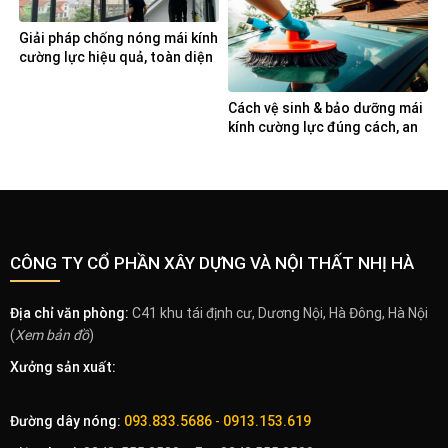
Giải pháp chống nóng mái kính
cường lực hiệu quả, toàn diện
Cách vệ sinh & bảo dưỡng mái
kính cường lực đúng cách, an
toàn
CÔNG TY CỔ PHẦN XÂY DỰNG VÀ NỘI THẤT NHỊ HÀ
Địa chỉ văn phòng:
C41 khu tái định cư, Dương Nội, Hà Đông, Hà Nội
(
Xem bản đồ
)
Xưởng sản xuất:
Đường dây nóng:
093.833.5686
-
0913.153.619