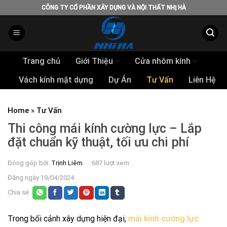
Skip
CÔNG TY CỔ PHẦN XÂY DỰNG VÀ NỘI THẤT NHỊ HÀ
to
content
Trang chủ
Giới Thiệu
Cửa nhôm kính
Vách kính mặt dựng
Dự Án
Tư Vấn
Liên Hệ
Home
»
Tư Vấn
Thi công mái kính cường lực – Lắp
đặt chuẩn kỹ thuật, tối ưu chi phí
Đóng góp bởi:
Trịnh Liêm
687 lượt xem
Đăng ngày 19/04/2024
Chia sẻ:
Trong bối cảnh xây dựng hiện đại,
mái kính cường lực